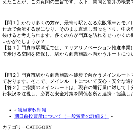
えたことが、この質問の主旨です。以下、質問と答弁の概要
【問１】かなり多くの方が、最寄り駅となる京阪電車とモノ
付近で合流する形になり、そのまま直進し階段を下り、中央
抜けると考えられます。多くの方が門真を訪れるせっかくの
いかがでしょうか？
【答１】門真市駅周辺では、エリアリノベーション推進事業
て歩ける空間を確保し、駅から商業施設へ向かうルートにつ
【問２】門真市駅から商業施設へ徒歩で向かうメインルート
ております。そこで、メインルートについて安心・安全な通
【答２】ご指摘のメインルートは、現在の通行量に対して十
行状況を注視し、必要な安全対策を関係各所と連携・協議し
«
議員定数削減
期日前投票所について（一般質問の詳細２）
»
カテゴリー
CATEGORY