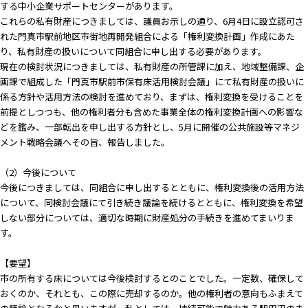
する中小企業サポートセンターがあります。
これらの私有財産につきましては、議員お示しの通り、6月4日に設立認可さ
れた門真市駅前地区市街地再開発組合による「権利変換計画」作成にあた
り、私有財産の扱いについて同組合に申し出する必要があります。
現在の検討状況につきましては、私有財産の所管課に加え、地域整備課、企
画課で組成した「門真市駅前市保有床活用検討会議」にて私有財産の扱いに
係る方針や活用方法の検討を進めており、まずは、権利変換を受けることを
前提としつつも、他の権利者分も含めた事業全体の権利変換計画への影響な
どを鑑み、一部転出を申し出する方針とし、5月に開催の公共施設等マネジ
メント戦略会議へその旨、報告しました。
（2）今後について
今後につきましては、同組合に申し出するとともに、権利変換後の活用方法
について、同検討会議にて引き続き議論を続けるとともに、権利変換を希望
しない部分については、適切な時期に財産処分の手続きを進めてまいりま
す。
【要望】
市の所有する床については今後検討するとのことでした。一定数、確保して
おくのか、それとも、この際に売却するのか。他の権利者の意向もふまえて