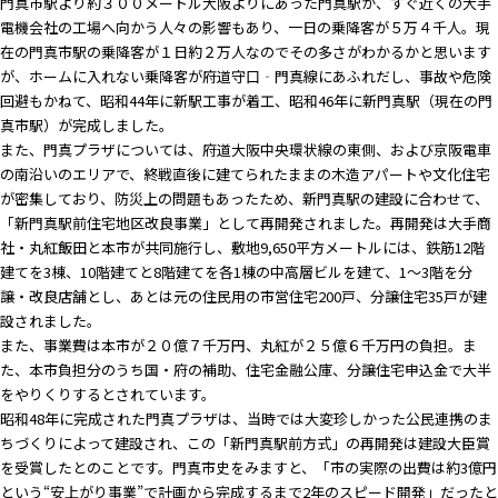
門真市駅より約３００メートル大阪よりにあった門真駅が、すぐ近くの大手
電機会社の工場へ向かう人々の影響もあり、一日の乗降客が５万４千人。現
在の門真市駅の乗降客が１日約２万人なのでその多さがわかるかと思います
が、ホームに入れない乗降客が府道守口‐門真線にあふれだし、事故や危険
回避もかねて、昭和44年に新駅工事が着工、昭和46年に新門真駅（現在の門
真市駅）が完成しました。
また、門真プラザについては、府道大阪中央環状線の東側、および京阪電車
の南沿いのエリアで、終戦直後に建てられたままの木造アパートや文化住宅
が密集しており、防災上の問題もあったため、新門真駅の建設に合わせて、
「新門真駅前住宅地区改良事業」として再開発されました。再開発は大手商
社・丸紅飯田と本市が共同施行し、敷地9,650平方メートルには、鉄筋12階
建てを3棟、10階建てと8階建てを各1棟の中高層ビルを建て、1～3階を分
譲・改良店舗とし、あとは元の住民用の市営住宅200戸、分譲住宅35戸が建
設されました。
また、事業費は本市が２０億７千万円、丸紅が２５億６千万円の負担。ま
た、本市負担分のうち国・府の補助、住宅金融公庫、分譲住宅申込金で大半
をやりくりするとされています。
昭和48年に完成された門真プラザは、当時では大変珍しかった公民連携のま
ちづくりによって建設され、この「新門真駅前方式」の再開発は建設大臣賞
を受賞したとのことです。門真市史をみますと、「市の実際の出費は約3億円
という“安上がり事業”で計画から完成するまで2年のスピード開発」だったと