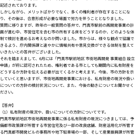
記述されております。
しかしながら、メリットばかりでなく、多くの権利者が存在することにな
り、その後は、合意形成が必要な場面で労力を伴うこととなりました。
質問に移りますが、昨年の一般質問の答弁で、門真市駅前の再開発事業の計
画が進む中、市営住宅を含む市の所有する床をどうするのか、どのような体
制で検討を進めるお考えなのか問いました。市からは、様々な観点で協議で
きるよう、庁内関係課と速やかに情報共有や意見交換ができる体制を整えて
いきたいとの答弁がございました。
それを踏まえまして、6月には「門真市駅前地区 市街地再開発 事業組合 設立
申請」が府に認可されたため、権利者である市としても期間内に私有財産を
どうするか方針を伝える必要が出てくるかと考えます。今後、市の方針を示
していくと思いますが、市街地再開発事業における、私有財産の現況や扱い
についての方針の検討状況について、また、今後の動きについてお聞かせく
ださい。
【答弁】
（1）私有財産の現況や、扱いについての方針についてです。
門真市駅前地区市街地再開発事業に係る私有財産の現況につきましては、予
備都市政策課が所管する市営住宅及び一部の改良店舗、財産活用化が所管す
る門真都市開発ビルの事務所や地下駐車場の一部、そして産業振興課が所管